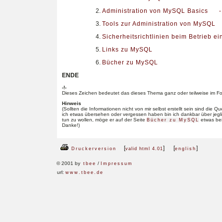
Administration von MySQL Basics
-
Tools zur Administration von MySQL
Sicherheitsrichtlinien beim Betrieb 
Links zu MySQL
Bücher zu MySQL
ENDE
-!-
Dieses Zeichen bedeutet das dieses Thema ganz oder teilweise im For
Hinweis
(Sollten die Informationen nicht von mir selbst erstellt sein sind die
ich etwas übersehen oder vergessen haben bin ich dankbar über jeg
tun zu wollen, möge er auf der Seite
etwas bei
Bücher zu MySQL
Danke!)
[
] [
]
Druckerversion
valid html 4.01
english
© 2001 by
/
tbee
Impressum
url:
www.tbee.de