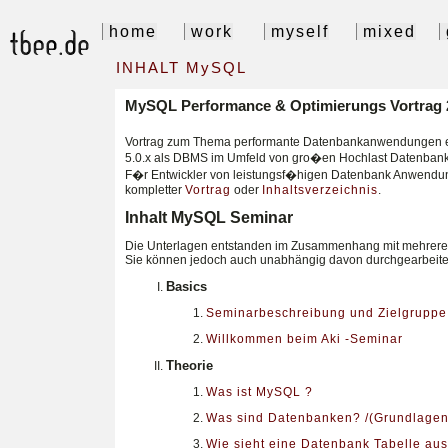
home
work
myself
mixed
INHALT MySQL
MySQL Performance & Optimierungs Vortrag 
Vortrag zum Thema performante Datenbankanwendungen en
5.0.x als DBMS im Umfeld von gro�en Hochlast Datenban
F�r Entwickler von leistungsf�higen Datenbank Anwend
kompletter
Vortrag
oder
Inhaltsverzeichnis
.
Inhalt MySQL Seminar
Die Unterlagen entstanden im Zusammenhang mit mehrer
Sie können jedoch auch unabhängig davon durchgearbeitet
Basics
Seminarbeschreibung und Zielgruppe
Willkommen beim Aki -Seminar
Theorie
Was ist MySQL ?
Was sind Datenbanken? /(Grundlagen
Wie sieht eine Datenbank Tabelle au